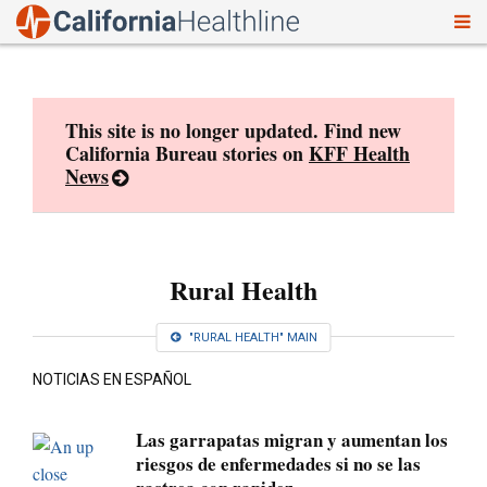
To
Skip
nav
to
content
This site is no longer updated. Find new
California Bureau stories on
KFF Health
News
Rural Health
"RURAL HEALTH" MAIN
NOTICIAS EN ESPAÑOL
Las garrapatas migran y aumentan los
riesgos de enfermedades si no se las