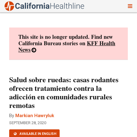
To
Skip
nav
to
content
This site is no longer updated. Find new
California Bureau stories on
KFF Health
News
Salud sobre ruedas: casas rodantes
ofrecen tratamiento contra la
adicción en comunidades rurales
remotas
By
Markian Hawryluk
SEPTEMBER 28, 2020
AVAILABLE IN ENGLISH