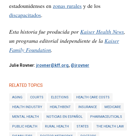
estadounidenses en
zonas rurales
y de los
discapacitados
.
Esta historia fue producida por
Kaiser Health News
,
un programa editorial independiente de la
Kaiser
Family Foundation
.
Julie Rovner:
jrovner@kff.org
,
@jrovner
RELATED TOPICS
AGING
COURTS
ELECTIONS
HEALTH CARE COSTS
HEALTH INDUSTRY
HEALTHBENT
INSURANCE
MEDICARE
MENTAL HEALTH
NOTICIAS EN ESPAÑOL
PHARMACEUTICALS
PUBLIC HEALTH
RURAL HEALTH
STATES
THE HEALTH LAW