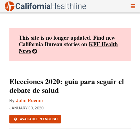
To
Skip
nav
to
content
This site is no longer updated. Find new
California Bureau stories on
KFF Health
News
Elecciones 2020: guía para seguir el
debate de salud
By
Julie Rovner
JANUARY 30, 2020
AVAILABLE IN ENGLISH