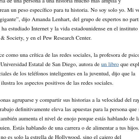
ria de una persona a una historia mucho más amplia y
ean un peso específico para tu historia. No soy solo yo. Mi v
 gigante”, dijo Amanda Lenhart, del grupo de expertos no part
a estudiado Internet y la vida estadounidense en el instituto
 & Society, y en el Pew Research Center.
e como una crítica de las redes sociales, la profesora de psic
 Universidad Estatal de San Diego, autora de
un libro
que expl
ciales de los teléfonos inteligentes en la juventud, dijo que la
lustra los aspectos positivos de las redes sociales.
onas agruparse y compartir sus historias a la velocidad del ra
trabajo definitivamente eleva las apuestas para la persona que 
 también aumenta el nivel de enojo porque estás hablando de l
uien. Estás hablando de una carrera o de alimentar a tus hijos
no es solo la estrella de Hollywood, sino el cajero del