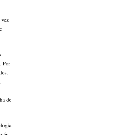
 vez
e
s
. Por
les.
a
cha de
ología
 más