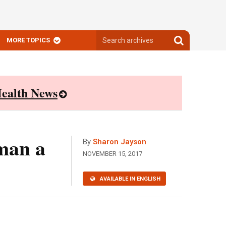
Search
Search
MORE TOPICS
archives
archives
ealth News
iman a
By
Sharon Jayson
NOVEMBER 15, 2017
AVAILABLE IN ENGLISH