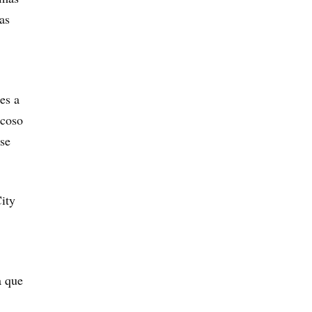
as
es a
acoso
 se
ity
a que