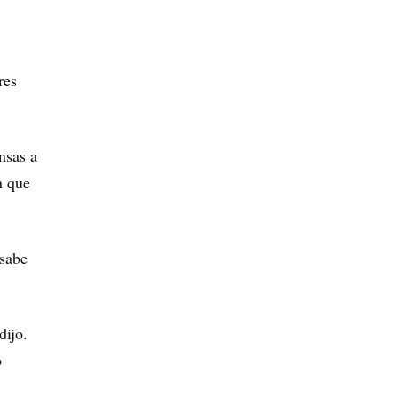
res
nsas a
n que
 sabe
dijo.
o