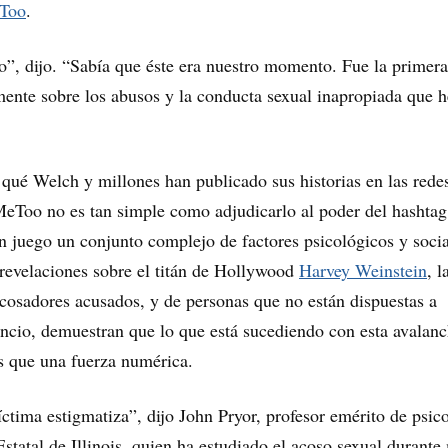
Too
.
o”, dijo. “Sabía que éste era nuestro momento. Fue la primera
ente sobre los abusos y la conducta sexual inapropiada que h
 qué Welch y millones han publicado sus historias en las rede
eToo no es tan simple como adjudicarlo al poder del hashtag
 en juego un conjunto complejo de factores psicológicos y socia
revelaciones sobre el titán de Hollywood
Harvey Weinstein
, l
acosadores acusados, ​​y de personas que no están dispuestas a
ncio, demuestran que lo que está sucediendo con esta avalan
s que una fuerza numérica.
íctima estigmatiza”, dijo John Pryor, profesor emérito de psic
Estatal de Illinois, quien ha estudiado el acoso sexual durante