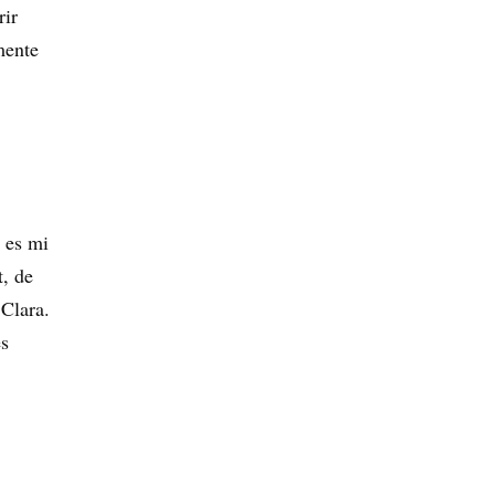
rir
mente
 es mi
t, de
 Clara.
es