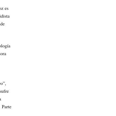
oz es
idista
 de
ología
ora
yo”,
sufre
a
. Parte