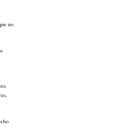
que no
La
res
res,
echo