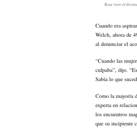
Rear view of diver
Cuando era aspiran
Welch, ahora de 49
al denunciar el aco
“Cuando las mujere
culpaba”, dijo. “E
Sabía lo que suced
Como la mayoría de
experta en relacio
los encuentros ina
que su incipiente 