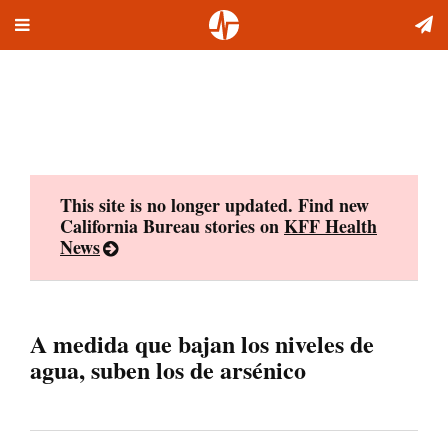
Toggle
Skip
navigation
to
content
This site is no longer updated. Find new
California Bureau stories on
KFF Health
News
A medida que bajan los niveles de
agua, suben los de arsénico