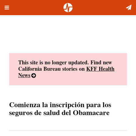
Toggle
Skip
navigation
to
content
This site is no longer updated. Find new
California Bureau stories on
KFF Health
News
Comienza la inscripción para los
seguros de salud del Obamacare