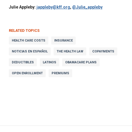
Julie Appleby:
jappleby@kff.org
,
@Julie_appleby
RELATED TOPICS
HEALTH CARE COSTS
INSURANCE
NOTICIAS EN ESPAÑOL
THE HEALTH LAW
COPAYMENTS
DEDUCTIBLES
LATINOS
OBAMACARE PLANS
OPEN ENROLLMENT
PREMIUMS