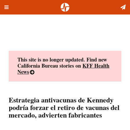
Toggle
Skip
navigation
to
content
This site is no longer updated. Find new
California Bureau stories on
KFF Health
News
Estrategia antivacunas de Kennedy
podría forzar el retiro de vacunas del
mercado, advierten fabricantes