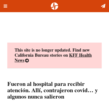
Toggle
Skip
navigation
to
content
This site is no longer updated. Find new
California Bureau stories on
KFF Health
News
Fueron al hospital para recibir
atención. Allí, contrajeron covid… y
algunos nunca salieron