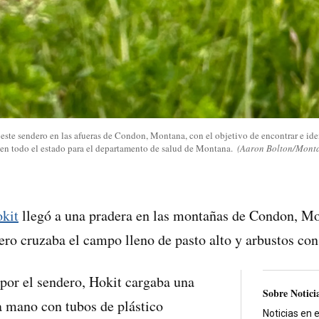
este sendero en las afueras de Condon, Montana, con el objetivo de encontrar e ident
s en todo el estado para el departamento de salud de Montana.
(Aaron Bolton/Monta
kit
llegó a una pradera en las montañas de Condon, Mo
ero cruzaba el campo lleno de pasto alto y arbustos con
por el sendero, Hokit cargaba una
Sobre Notici
a mano con tubos de plástico
Noticias en 