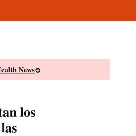
ealth News
an los
 las