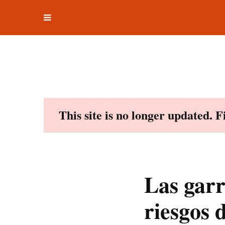
Toggle
Skip
navigation
to
content
This site is no longer updated. 
Las gar
riesgos 