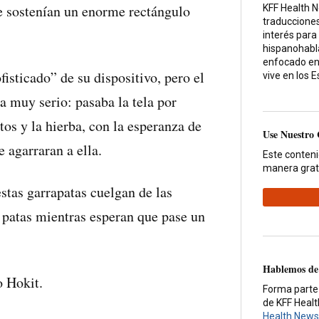
e sostenían un enorme rectángulo
KFF Health 
traducciones
interés para
hispanohabla
enfocado en
fisticado” de su dispositivo, pero el
vive en los 
ra muy serio: pasaba la tela por
tos y la hierba, con la esperanza de
Use Nuestro
e agarraran a ella.
Este conten
manera grat
estas garrapatas cuelgan de las
s patas mientras esperan que pase un
Hablemos de
o Hokit.
Forma parte
de KFF Heal
Health News