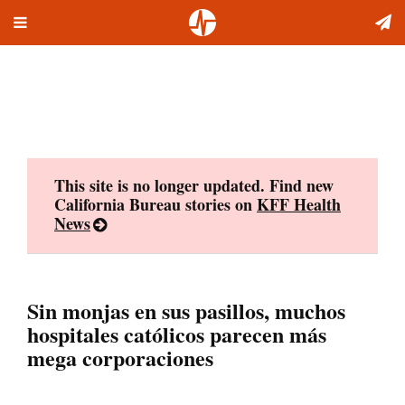
Toggle
Skip
navigation
to
content
This site is no longer updated. Find new
California Bureau stories on
KFF Health
News
Sin monjas en sus pasillos, muchos
hospitales católicos parecen más
mega corporaciones