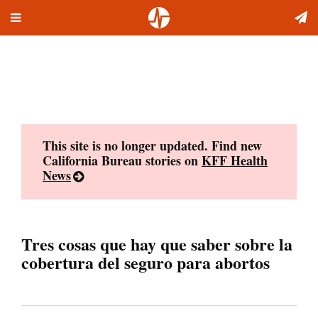
Toggle
Skip
navigation
to
content
This site is no longer updated. Find new
California Bureau stories on
KFF Health
News
Tres cosas que hay que saber sobre la
cobertura del seguro para abortos