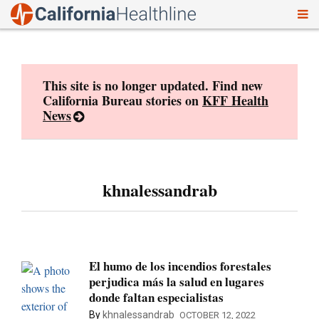
To
Skip
nav
to
content
This site is no longer updated. Find new
California Bureau stories on
KFF Health
News
khnalessandrab
El humo de los incendios forestales
perjudica más la salud en lugares
donde faltan especialistas
By
khnalessandrab
OCTOBER 12, 2022