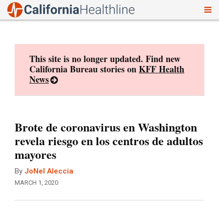
To
Skip
nav
to
content
This site is no longer updated. Find new
California Bureau stories on
KFF Health
News
Brote de coronavirus en Washington
revela riesgo en los centros de adultos
mayores
By
JoNel Aleccia
MARCH 1, 2020