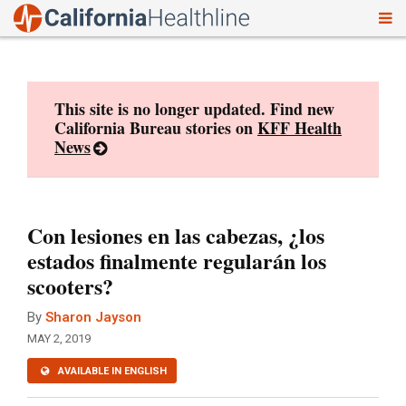
To
Skip
nav
to
content
This site is no longer updated. Find new
California Bureau stories on
KFF Health
News
Con lesiones en las cabezas, ¿los
estados finalmente regularán los
scooters?
By
Sharon Jayson
MAY 2, 2019
AVAILABLE IN ENGLISH