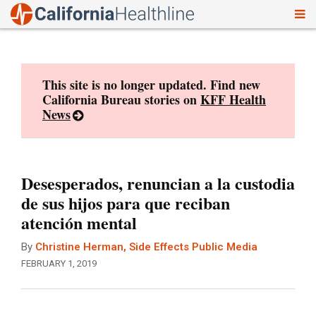
To
Skip
nav
to
content
This site is no longer updated. Find new
California Bureau stories on
KFF Health
News
Desesperados, renuncian a la custodia
de sus hijos para que reciban
atención mental
By
Christine Herman, Side Effects Public Media
FEBRUARY 1, 2019