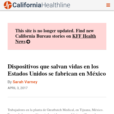
To
Skip
nav
to
content
This site is no longer updated. Find new
California Bureau stories on
KFF Health
News
Dispositivos que salvan vidas en los
Estados Unidos se fabrican en México
By
Sarah Varney
APRIL 3, 2017
Trabajadores en la planta de Greatbatch Medical, en Tijuana, México.