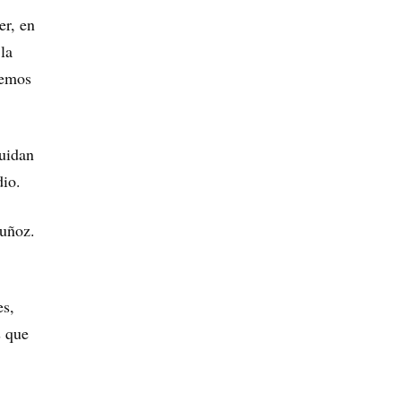
er, en
la
nemos
cuidan
dio.
Muñoz.
es,
s que