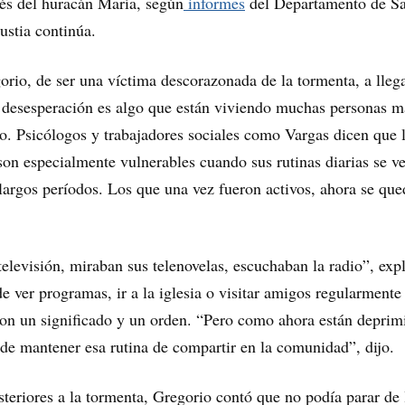
ués del huracán María, según
informes
del Departamento de S
ustia continúa.
rio, de ser una víctima descorazonada de la tormenta, a lleg
 desesperación es algo que están viviendo muchas personas m
o. Psicólogos y trabajadores sociales como Vargas dicen que 
on especialmente vulnerables cuando sus rutinas diarias se v
largos períodos. Los que una vez fueron activos, ahora se qu
televisión, miraban sus telenovelas, escuchaban la radio”, exp
de ver programas, ir a la iglesia o visitar amigos regularmente
on un significado y un orden. “Pero como ahora están deprim
 de mantener esa rutina de compartir en la comunidad”, dijo.
teriores a la tormenta, Gregorio contó que no podía parar de l