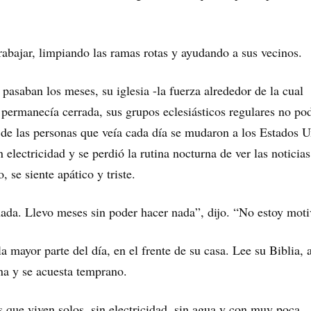
rabajar, limpiando las ramas rotas y ayudando a sus vecinos.
pasaban los meses, su iglesia -la fuerza alrededor de la cual
 permanecía cerrada, sus grupos eclesiásticos regulares no po
de las personas que veía cada día se mudaron a los Estados U
 electricidad y se perdió la rutina nocturna de ver las noticias
, se siente apático y triste.
ada. Llevo meses sin poder hacer nada”, dijo. “No estoy mot
la mayor parte del día, en el frente de su casa. Lee su Biblia, 
ena y se acuesta temprano.
que viven solos, sin electricidad, sin agua y con muy poca