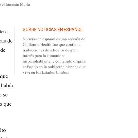
e el huracán María
SOBRE NOTICIAS EN ESPAÑOL
te a
Noticias en español es una sección de
ras de
California Healthline que contiene
 de
traducciones de artículos de gran
interés para la comunidad
hispanohablante, y contenido original
enfocado en la población hispana que
vive en los Estados Unidos.
 que
 había
e se
as que
lto