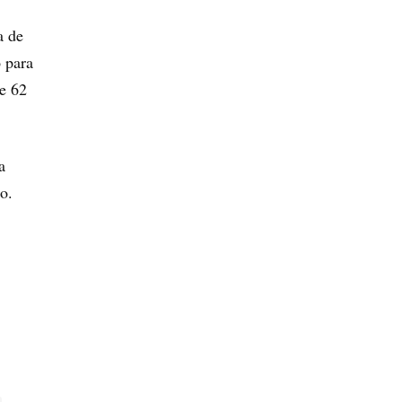
a de
o para
e 62
a
o.