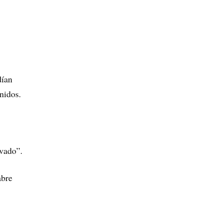
dían
nidos.
ivado”.
abre