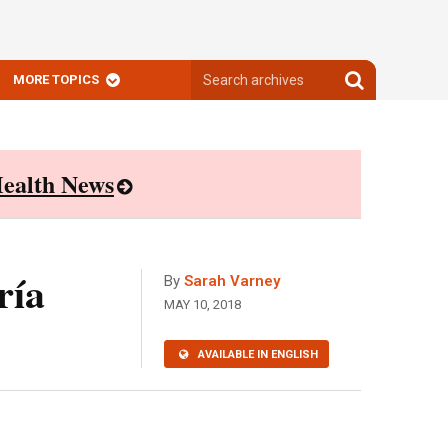
Search
Search
MORE TOPICS
archives
archives
ealth News
ría
By
Sarah Varney
MAY 10, 2018
AVAILABLE IN ENGLISH