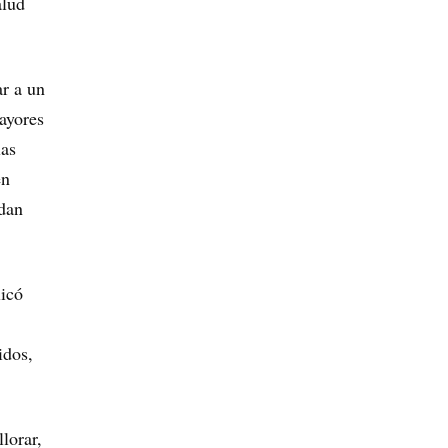
alud
ar a un
ayores
las
en
edan
licó
idos,
lorar,