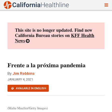
To
Skip
nav
to
content
This site is no longer updated. Find new
California Bureau stories on
KFF Health
News
Frente a la próxima pandemia
By
Jim Robbins
JANUARY 4, 2021
AVAILABLE IN ENGLISH
(Malte Mueller/Getty Images)