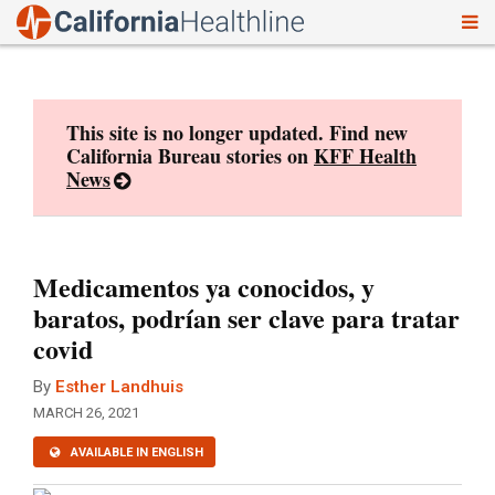
To
Skip
nav
to
content
This site is no longer updated. Find new
California Bureau stories on
KFF Health
News
Medicamentos ya conocidos, y
baratos, podrían ser clave para tratar
covid
By
Esther Landhuis
MARCH 26, 2021
AVAILABLE IN ENGLISH