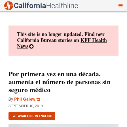
To
Skip
nav
to
content
This site is no longer updated. Find new
California Bureau stories on
KFF Health
News
Por primera vez en una década,
aumenta el número de personas sin
seguro médico
By
Phil Galewitz
SEPTEMBER 10, 2019
AVAILABLE IN ENGLISH