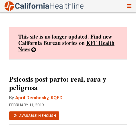
To
Skip
nav
to
content
This site is no longer updated. Find new
California Bureau stories on
KFF Health
News
Psicosis post parto: real, rara y
peligrosa
By
April Dembosky, KQED
FEBRUARY 11, 2019
AVAILABLE IN ENGLISH