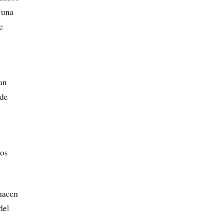
 una
e
an
 de
dos
 hacen
del