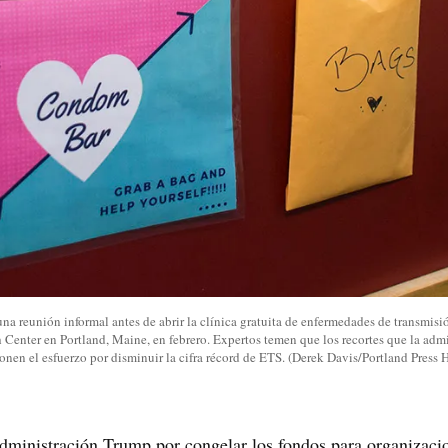
na reunión informal antes de abrir la clínica gratuita de enfermedades de transmisi
h Center en Portland, Maine, en febrero. Expertos temen que los recortes que la ad
onen el esfuerzo por disminuir la cifra récord de ETS. (Derek Davis/Portland Press 
administración Trump por congelar los fondos para organizaci