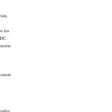
ción,
s los
CDC.
misión
 causar
luados