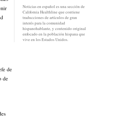
Noticias en español es una sección de
enir
California Healthline que contiene
ud
traducciones de artículos de gran
interés para la comunidad
hispanohablante, y contenido original
enfocado en la población hispana que
vive en los Estados Unidos.
efe de
o de
des