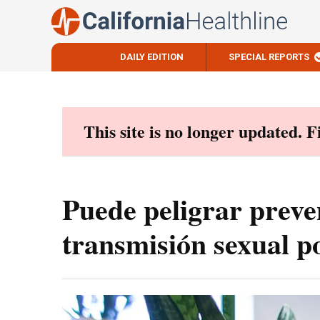
DAILY EDITION
SPECIAL REPORTS
Skip
to
content
This site is no longer updated. 
Puede peligrar prev
transmisión sexual p