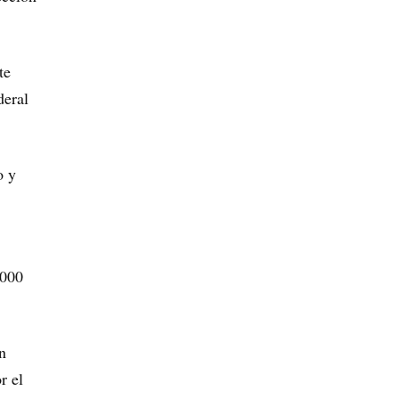
te
deral
o y
,000
n
r el