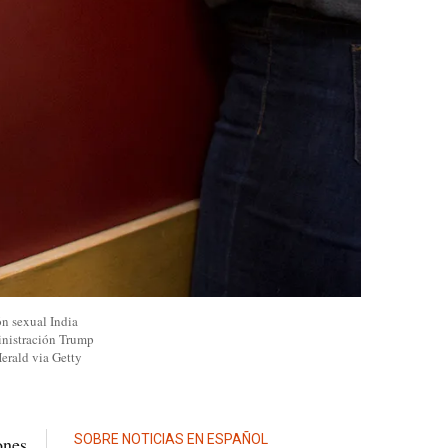
ón sexual India
ministración Trump
Herald via Getty
SOBRE NOTICIAS EN ESPAÑOL
ones