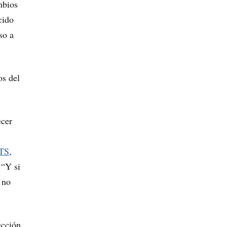
mbios
cido
so a
os del
ecer
ETS
,
 “Y si
 no
ección