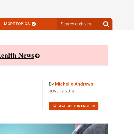
Search
Search
MORE TOPICS
archives
archives
ealth News
By
Michelle Andrews
JUNE 12, 2018
AVAILABLE IN ENGLISH