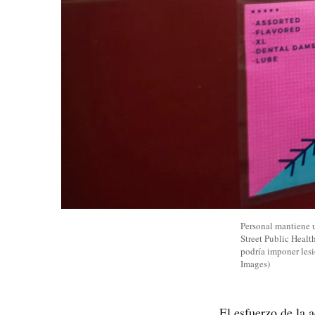
Personal mantiene u
Street Public Healt
podría imponer lesi
Images)
El esfuerzo de la 