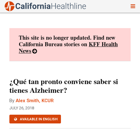
To
Skip
nav
to
content
This site is no longer updated. Find new
California Bureau stories on
KFF Health
News
¿Qué tan pronto conviene saber si
tienes Alzheimer?
By
Alex Smith, KCUR
JULY 26, 2018
AVAILABLE IN ENGLISH