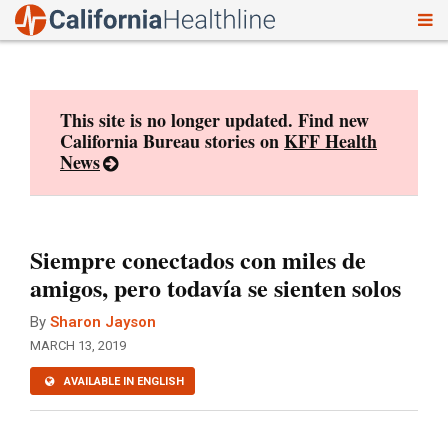
To
Skip
nav
to
content
This site is no longer updated. Find new
California Bureau stories on
KFF Health
News
Siempre conectados con miles de
amigos, pero todavía se sienten solos
By
Sharon Jayson
MARCH 13, 2019
AVAILABLE IN ENGLISH