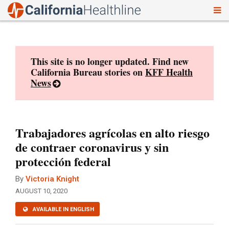
To
Skip
nav
to
content
This site is no longer updated. Find new
California Bureau stories on
KFF Health
News
Trabajadores agrícolas en alto riesgo
de contraer coronavirus y sin
protección federal
By
Victoria Knight
AUGUST 10, 2020
AVAILABLE IN ENGLISH