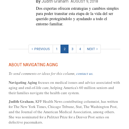
By
Judith Graham
AUGUST 9, 2018
Dos expertas ofrecen estrategias y cambios simples
para poder transitar esta etapa de la vida del ser
querido protegiéndolo y ayudando a todo el
entorno familiar.
PREVIOUS
1
2
3
4
NEXT
ABOUT NAVIGATING AGING
To send comments or ideas for this column,
contact us
.
Navigating Aging
focuses on medical issues and advice associated with
aging and end-of-life care, helping America's 60 million seniors and
their families navigate the health care system.
Judith Graham
, KFF Health News contributing columnist, has written
for The New York Times, Chicago Tribune, Stat, The Washington Post,
and the Journal of the American Medical Association, among others.
She was nominated for a Pulitzer Prize for a Denver Post series on
defective pacemakers.