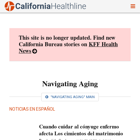
To
Skip
nav
to
content
This site is no longer updated. Find new
California Bureau stories on
KFF Health
News
Navigating Aging
"NAVIGATING AGING" MAIN
NOTICIAS EN ESPAÑOL
Cuando cuidar al cónyuge enfermo
afecta Los cimientos del matrimonio