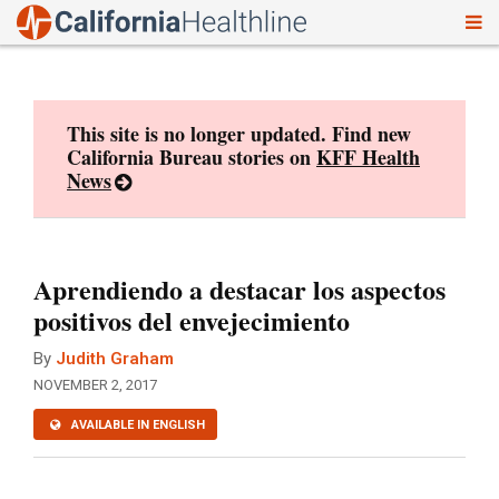
To
Skip
nav
to
content
This site is no longer updated. Find new
California Bureau stories on
KFF Health
News
Aprendiendo a destacar los aspectos
positivos del envejecimiento
By
Judith Graham
NOVEMBER 2, 2017
AVAILABLE IN ENGLISH