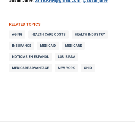
Susan Jaffe:
Jaffe.KHN@gmail.com
,
@susanjaffe
RELATED TOPICS
AGING
HEALTH CARE COSTS
HEALTH INDUSTRY
INSURANCE
MEDICAID
MEDICARE
NOTICIAS EN ESPAÑOL
LOUISIANA
MEDICARE ADVANTAGE
NEW YORK
OHIO