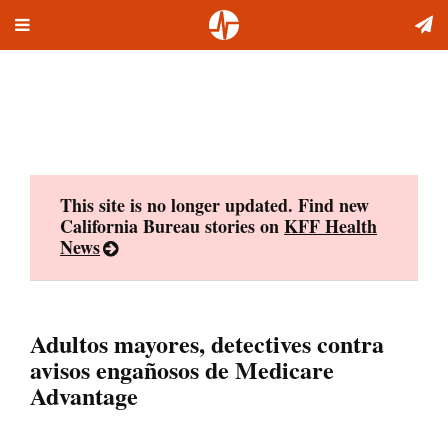
Toggle
Skip
navigation
to
content
This site is no longer updated. Find new
California Bureau stories on
KFF Health
News
Adultos mayores, detectives contra
avisos engañosos de Medicare
Advantage