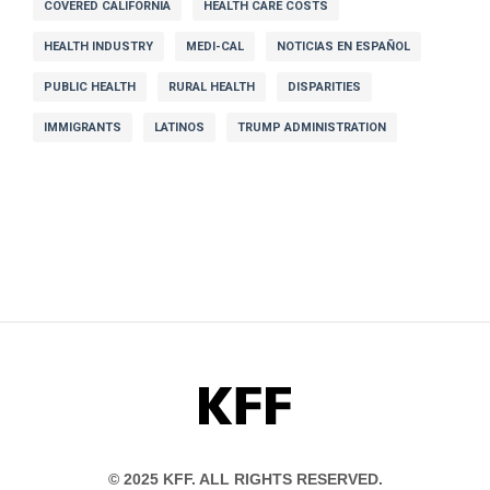
COVERED CALIFORNIA
HEALTH CARE COSTS
HEALTH INDUSTRY
MEDI-CAL
NOTICIAS EN ESPAÑOL
PUBLIC HEALTH
RURAL HEALTH
DISPARITIES
IMMIGRANTS
LATINOS
TRUMP ADMINISTRATION
KFF
© 2025 KFF. ALL RIGHTS RESERVED.