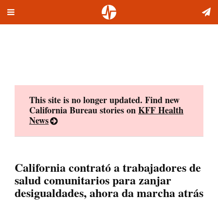
Toggle
Skip
navigation
to
content
This site is no longer updated. Find new
California Bureau stories on
KFF Health
News
California contrató a trabajadores de
salud comunitarios para zanjar
desigualdades, ahora da marcha atrás