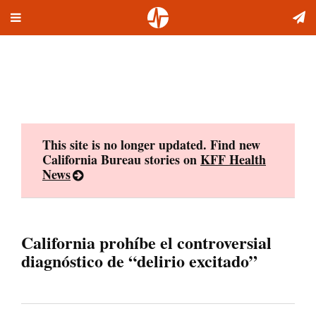
Toggle
Skip
navigation
to
content
This site is no longer updated. Find new
California Bureau stories on
KFF Health
News
California prohíbe el controversial
diagnóstico de “delirio excitado”