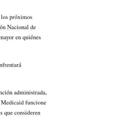
 los próximos
ión Nacional de
 mayor en quiénes
nfrentará
nción administrada,
e Medicaid funcione
es que consideren