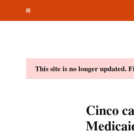
Toggle
Skip
navigation
to
content
This site is no longer updated. 
Cinco ca
Medicai