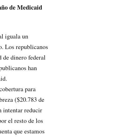
maño de Medicaid
l iguala un
co. Los republicanos
d de dinero federal
epublicanos han
id.
cobertura para
obreza ($20.783 de
 intentar reducir
or el resto de los
uenta que estamos