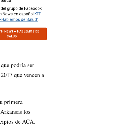
 Salud
 del grupo de Facebook
th News en español
KFF
-Hablemos de Salud”
.
TH NEWS – HABLEMOS DE
SALUD
 que podría ser
e 2017 que vencen a
u primera
 Arkansas los
ncipios de ACA.