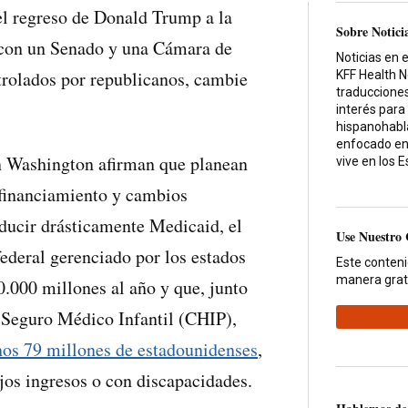
el regreso de Donald Trump a la
Sobre Notici
 con un Senado y una Cámara de
Noticias en 
trolados por republicanos, cambie
KFF Health 
traducciones
interés para
hispanohabla
enfocado en
n Washington afirman que planean
vive en los 
e financiamiento y cambios
educir drásticamente Medicaid, el
Use Nuestro
ederal gerenciado por los estados
Este conten
manera grat
0.000 millones al año y que, junto
 Seguro Médico Infantil (CHIP),
nos 79 millones de estadounidenses
,
jos ingresos o con discapacidades.