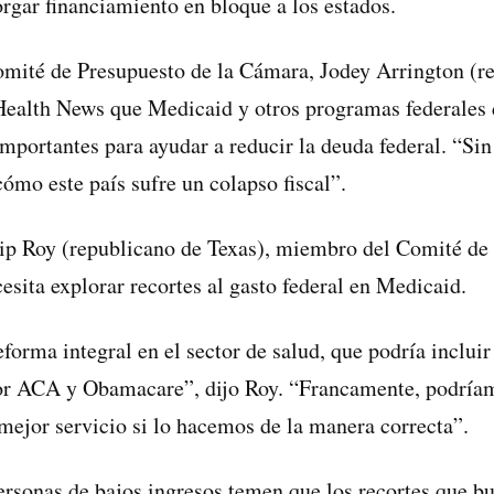
rgar financiamiento en bloque a los estados.
omité de Presupuesto de la Cámara, Jodey Arrington (r
Health News que Medicaid y otros programas federales 
mportantes para ayudar a reducir la deuda federal. “Si
ómo este país sufre un colapso fiscal”.
ip Roy (republicano de Texas), miembro del Comité de 
esita explorar recortes al gasto federal en Medicaid.
forma integral en el sector de salud, que podría incluir
or ACA y Obamacare”, dijo Roy. “Francamente, podría
ejor servicio si lo hacemos de la manera correcta”.
ersonas de bajos ingresos temen que los recortes que b