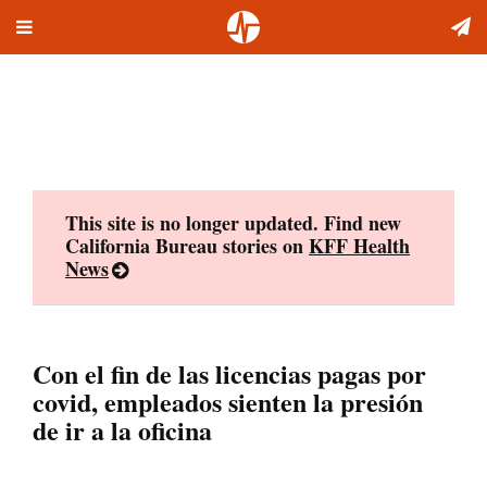
Toggle
Skip
navigation
to
content
This site is no longer updated. Find new
California Bureau stories on
KFF Health
News
Con el fin de las licencias pagas por
covid, empleados sienten la presión
de ir a la oficina