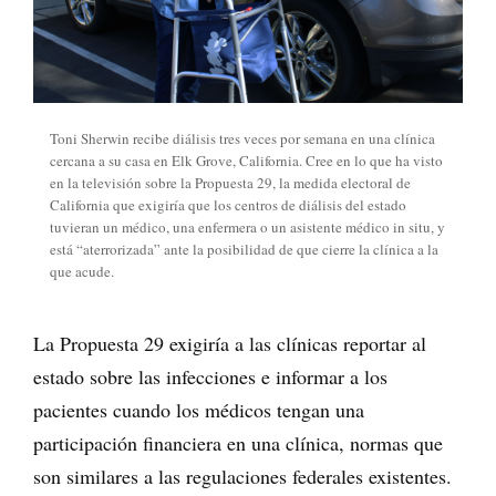
Toni Sherwin recibe diálisis tres veces por semana en una clínica
cercana a su casa en Elk Grove, California. Cree en lo que ha visto
en la televisión sobre la Propuesta 29, la medida electoral de
California que exigiría que los centros de diálisis del estado
tuvieran un médico, una enfermera o un asistente médico in situ, y
está “aterrorizada” ante la posibilidad de que cierre la clínica a la
que acude.
La Propuesta 29 exigiría a las clínicas reportar al
estado sobre las infecciones e informar a los
pacientes cuando los médicos tengan una
participación financiera en una clínica, normas que
son similares a las regulaciones federales existentes.