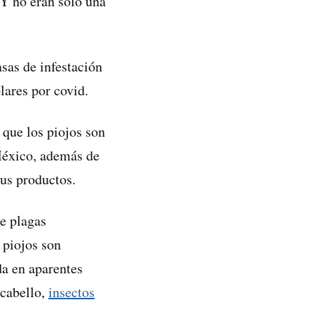
 Y no eran solo una
sas de infestación
lares por covid.
que los piojos son
México, además de
us productos.
de plagas
 piojos son
da en aparentes
 cabello,
insectos