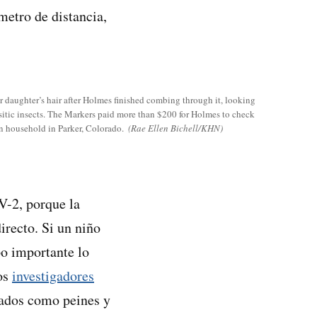
metro de distancia,
er daughter’s hair after Holmes finished combing through it, looking
rasitic insects. The Markers paid more than $200 for Holmes to check
on household in Parker, Colorado.
(Rae Ellen Bichell/KHN)
V-2, porque la
irecto. Si un niño
po importante lo
Los
investigadores
mados como peines y