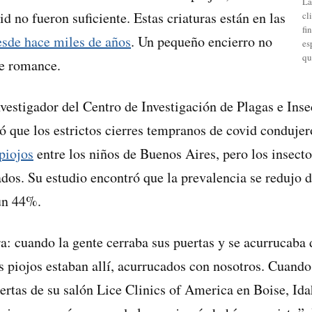
La
d no fueron suficiente. Estas criaturas están en las
cl
fi
esde hace miles de años
. Un pequeño encierro no
es
qu
te romance.
nvestigador del Centro de Investigación de Plagas e Inse
ó que los estrictos cierres tempranos de covid condujer
piojos
entre los niños de Buenos Aires, pero los insecto
ados. Su estudio encontró que la prevalencia se reduj
un 44%.
ra: cuando la gente cerraba sus puertas y se acurrucaba 
os piojos estaban allí, acurrucados con nosotros. Cuand
uertas de su salón Lice Clinics of America en Boise, Ida