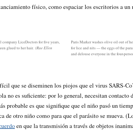
tanciamiento físico, como espaciar los escritorios a un 
l company LiceDoctors for five years,
Paris Marker washes olive oil out of h
een glued to her hair.
(Rae Ellen
for lice and nits — the eggs of the pa
and delouse everyone in the four-pers
ifícil que se diseminen los piojos que el virus SARS-Co
la no es suficiente: por lo general, necesitan contacto d
más probable es que signifique que el niño pasó un tiem
ca de otro niño como para que el parásito se mueva. (
acuerdo
en que la transmisión a través de objetos inani