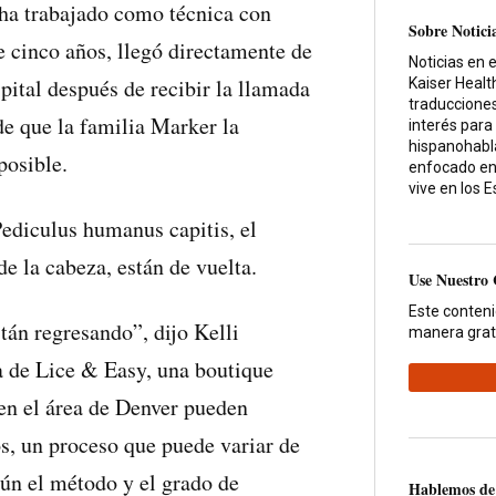
ha trabajado como técnica con
Sobre Notici
 cinco años, llegó directamente de
Noticias en 
pital después de recibir la llamada
Kaiser Heal
traducciones
e que la familia Marker la
interés para
hispanohabla
posible.
enfocado en
vive en los 
Pediculus humanus capitis, el
e la cabeza, están de vuelta.
Use Nuestro
Este conten
tán regresando”, dijo Kelli
manera grat
a de Lice & Easy, una boutique
en el área de Denver pueden
os, un proceso que puede variar de
ún el método y el grado de
Hablemos de