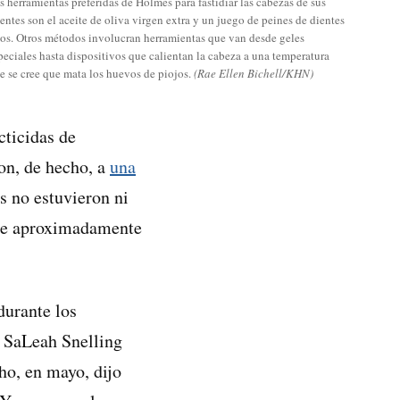
s herramientas preferidas de Holmes para fastidiar las cabezas de sus
ientes son el aceite de oliva virgen extra y un juego de peines de dientes
nos. Otros métodos involucran herramientas que van desde geles
peciales hasta dispositivos que calientan la cabeza a una temperatura
e se cree que mata los huevos de piojos.
(Rae Ellen Bichell/KHN)
cticidas de
on, de hecho, a
una
s no estuvieron ni
o de aproximadamente
durante los
o SaLeah Snelling
ho, en mayo, dijo