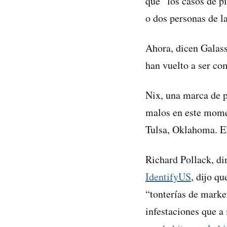
que “los casos de p
o dos personas de la
Ahora, dicen Galass
han vuelto a ser com
Nix, una marca de p
malos en este mome
Tulsa, Oklahoma. El
Richard Pollack, dir
IdentifyUS
, dijo q
“tonterías de marke
infestaciones que a