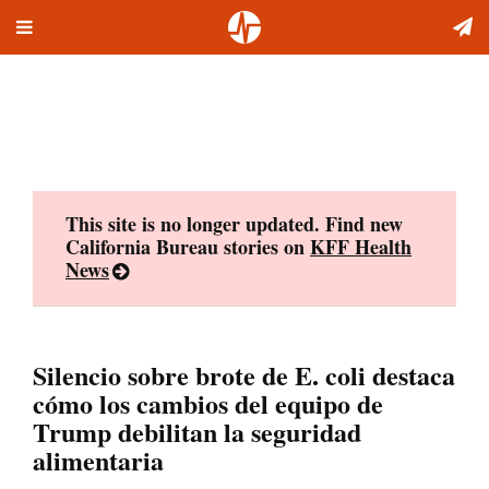
Toggle
Skip
navigation
to
content
This site is no longer updated. Find new
California Bureau stories on
KFF Health
News
Silencio sobre brote de E. coli destaca
cómo los cambios del equipo de
Trump debilitan la seguridad
alimentaria