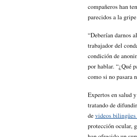
compañeros han teni
parecidos a la gripe
“Deberían darnos al
trabajador del cond
condición de anonim
por hablar. “¿Qué p
como si no pasara n
Expertos en salud y
tratando de difundi
de
videos bilingües
protección ocular, 
han ofrecido un sum