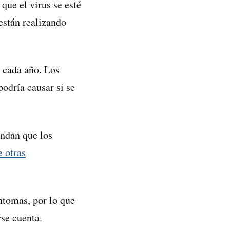
ue el virus se esté
están realizando
s cada año. Los
odría causar si se
ndan que los
e otras
ntomas, por lo que
rse cuenta.