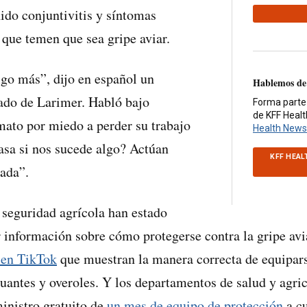
do conjuntivitis y síntomas
 que temen que sea gripe aviar.
go más”, dijo en español un
Hablemos de
ado de Larimer. Habló bajo
Forma parte
de KFF Heal
ato por miedo a perder su trabajo
Health News
asa si nos sucede algo? Actúan
KFF HEAL
ada”.
 seguridad agrícola han estado
r información sobre cómo protegerse contra la gripe avia
 en TikTok
que muestran la manera correcta de equipars
guantes y overoles. Y los departamentos de salud y agri
inistro gratuito de
un mes de equipo de protección
a cu