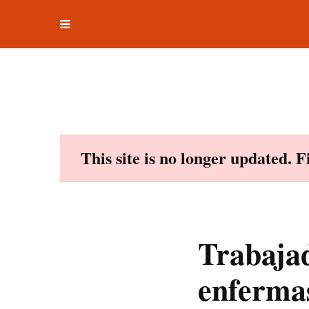
Toggle
Skip
navigation
to
content
This site is no longer updated. 
Trabajad
enfermas