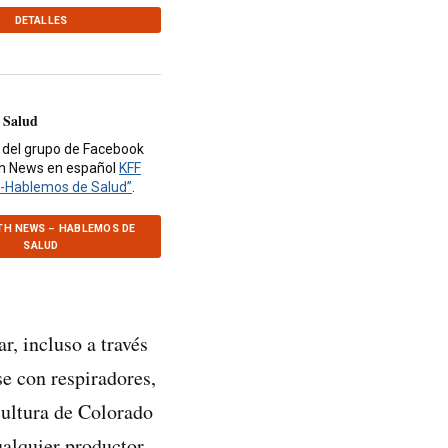
DETALLES
 Salud
 del grupo de Facebook
th News en español
KFF
-Hablemos de Salud”
.
TH NEWS – HABLEMOS DE
SALUD
r, incluso a través
e con respiradores,
cultura de Colorado
alquier productor