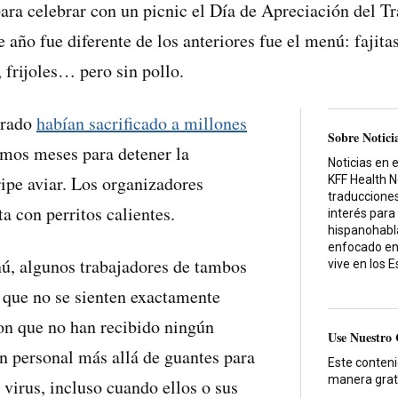
ara celebrar con un picnic el Día de Apreciación del T
 año fue diferente de los anteriores fue el menú: fajitas 
, frijoles… pero sin pollo.
orado
habían sacrificado a millones
Sobre Notici
imos meses para detener la
Noticias en 
ripe aviar. Los organizadores
KFF Health 
traducciones
a con perritos calientes.
interés para
hispanohabla
enfocado en
ú, algunos trabajadores de tambos
vive en los 
n que no se sienten exactamente
on que no han recibido ningún
Use Nuestro
n personal más allá de guantes para
Este conten
manera grat
 virus, incluso cuando ellos o sus