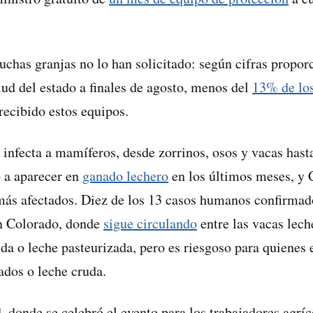
uchas granjas no lo han solicitado: según cifras propor
ud del estado a finales de agosto, menos del
13% de los
recibido estos equipos.
s infecta a mamíferos, desde zorrinos, osos y vacas hast
 a aparecer en
ganado lechero
en los últimos meses, y 
más afectados. Diez de los 13 casos humanos confirmado
en Colorado, donde
sigue circulando
entre las vacas lech
ida o leche pasteurizada, pero es riesgoso para quienes 
ados o leche cruda.
 donde se celebró el evento para los trabajadores agríco