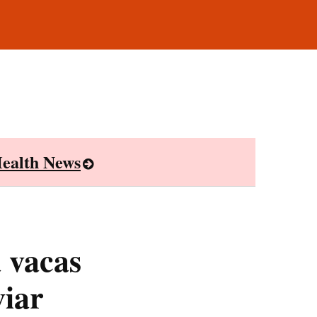
ealth News
 vacas
viar