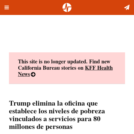
Toggle
Skip
navigation
to
content
This site is no longer updated. Find new
California Bureau stories on
KFF Health
News
Trump elimina la oficina que
establece los niveles de pobreza
vinculados a servicios para 80
millones de personas