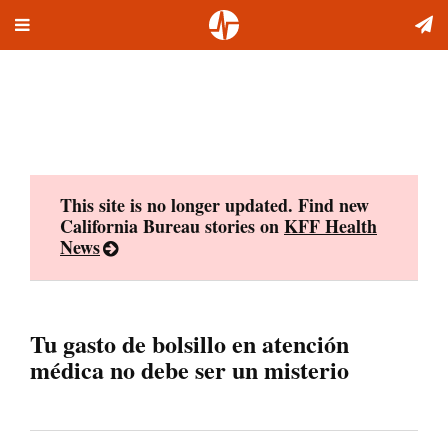
Toggle
Skip
navigation
to
content
This site is no longer updated. Find new
California Bureau stories on
KFF Health
News
Tu gasto de bolsillo en atención
médica no debe ser un misterio