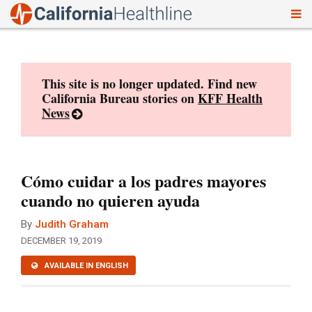
To
Skip
nav
to
content
This site is no longer updated. Find new
California Bureau stories on
KFF Health
News
Cómo cuidar a los padres mayores
cuando no quieren ayuda
By
Judith Graham
DECEMBER 19, 2019
AVAILABLE IN ENGLISH