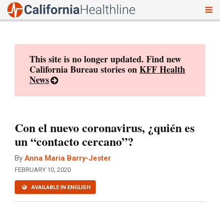
To
Skip
nav
to
content
This site is no longer updated. Find new
California Bureau stories on
KFF Health
News
Con el nuevo coronavirus, ¿quién es
un “contacto cercano”?
By
Anna Maria Barry-Jester
FEBRUARY 10, 2020
AVAILABLE IN ENGLISH