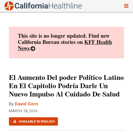
To
Skip
nav
to
content
This site is no longer updated. Find new
California Bureau stories on
KFF Health
News
El Aumento Del poder Político Latino
En El Capitolio Podría Darle Un
Nuevo Impulso Al Cuidado De Salud
By
David Gorn
MARCH 18, 2016
AVAILABLE IN ENGLISH