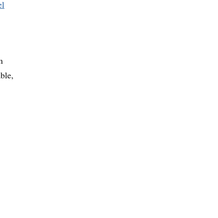
el
n
ble,