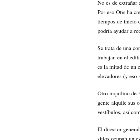
No es de extrañar q
Por eso Otis ha cr
tiempos de inicio 
podría ayudar a red
Se trata de una c
trabajan en el edi
es la mitad de un 
elevadores (y eso s
Otro inquilino de
gente alquile sus o
vestíbulos, así co
El director gener
sitios ocupan un es