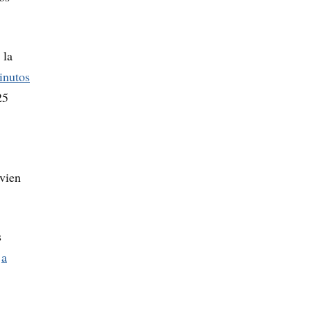
 la
inutos
25
ivien
s
e
a