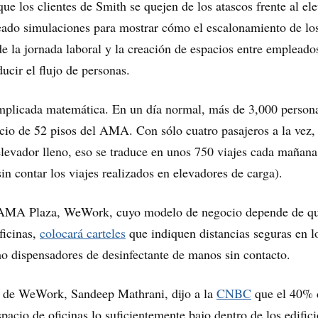
ue los clientes de Smith se quejen de los atascos frente al el
eado simulaciones para mostrar cómo el escalonamiento de lo
de la jornada laboral y la creación de espacios entre empleado
ucir el flujo de personas.
omplicada matemática. En un día normal, más de 3,000 person
ficio de 52 pisos del AMA. Con sólo cuatro pasajeros a la vez,
elevador lleno, eso se traduce en unos 750 viajes cada mañana
in contar los viajes realizados en elevadores de carga).
 AMA Plaza, WeWork, cuyo modelo de negocio depende de qu
ficinas,
colocará carteles
que indiquen distancias seguras en l
mo dispensadores de desinfectante de manos sin contacto.
al de WeWork, Sandeep Mathrani, dijo a la
CNBC
que el 40% 
pacio de oficinas lo suficientemente bajo dentro de los edifici