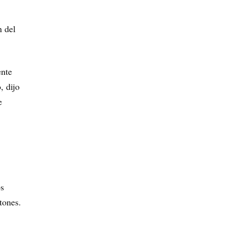
n del
ente
, dijo
e
os
tones.