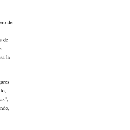
mero de
s de
e
sa la
gares
lo,
as”,
endo,