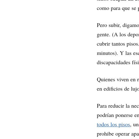
como para que se p
Pero subir, digamo
gente. (A los depor
cubrir tantos piso
minutos). Y las es
discapacidades fís
Quienes viven en r
en edificios de luj
Para reducir la ne
podrían ponerse e
todos los pisos
, un
prohibe operar apar