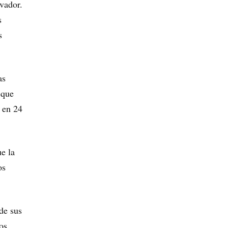
evador.
s
s
as
 que
 en 24
e la
os
de sus
os