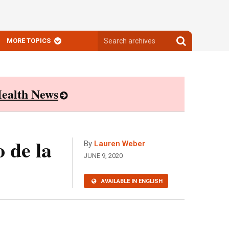
Search
Search
MORE TOPICS
archives
archives
ealth News
 de la
By
Lauren Weber
JUNE 9, 2020
AVAILABLE IN ENGLISH