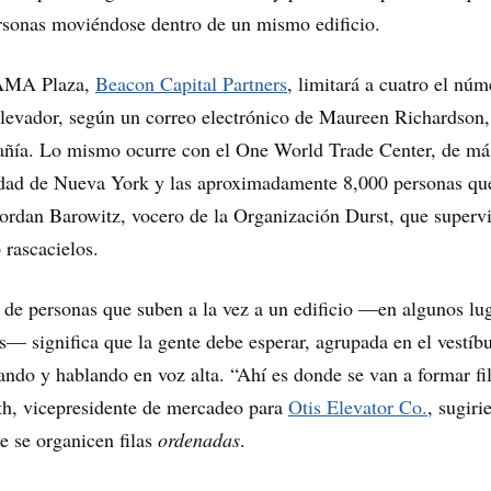
rsonas moviéndose dentro de un mismo edificio.
 AMA Plaza,
Beacon Capital Partners
, limitará a cuatro el nú
elevador, según un correo electrónico de Maureen Richardson,
añía. Lo mismo ocurre con el One World Trade Center, de má
iudad de Nueva York y las aproximadamente 8,000 personas qu
o Jordan Barowitz, vocero de la Organización Durst, que supervi
 rascacielos.
de personas que suben a la vez a un edificio —en algunos lu
os— significa que la gente debe esperar, agrupada en el vestíbu
ando y hablando en voz alta. “Ahí es donde se van a formar fil
th, vicepresidente de mercadeo para
Otis Elevator Co.
, sugiri
e se organicen filas
ordenadas
.