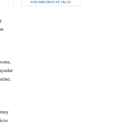
KHN-HABLEMOS DE SALUD
y
an
rsona,
 ayudar
arine,
, muy
icio