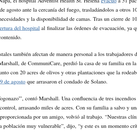
apa, el hospital Adventist Health St. Helena
evacuó
a 51 pac
de agosto ante la cercanía del fuego, trasladándolos a otros 1
necesidades y la disponibilidad de camas. Tras un cierre de 10
ertura del hospital
al finalizar las órdenes de evacuación, ya q
contenido.
stales también afectan de manera personal a los trabajadores 
Marshall, de CommuniCare, perdió la casa de su familia en la
junto con 20 acres de olivos y otras plantaciones que la rodeab
19 de agosto
que arrasaron el condado de Solano.
ogonazo'”, contó Marshall. Una confluencia de tres incendios
 control, arrasando miles de acres. Con su familia a salvo y un
proporcionada por un amigo, volvió al trabajo. “Nuestras clín
a población muy vulnerable”, dijo, “y este es un momento crí