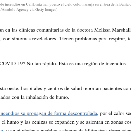
e incendios en California han puesto el cielo color naranja en el área de la Bahía 
k/Anadolu Agency via Getty Images)
an en las clínicas comunitarias de la doctora Melissa Marshall
a, con síntomas reveladores. Tienen problemas para respirar, t
 COVID-19? No tan rápido. Esta es una región de incendios
sta oeste, hospitales y centros de salud reportan pacientes con
nados con la inhalación de humo.
 incendios se propagan de forma descontrolada
, por el calor s
s, el humo y las cenizas se expanden y se asientan en zonas cos
co
, y en ciudades y pueblos a cientos de kilómetros tierra aden