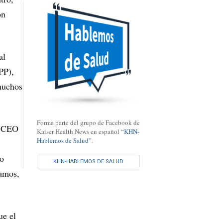
ón
al
PP),
muchos
Forma parte del grupo de Facebook de
s CEO
Kaiser Health News en español
“KHN-
Hablemos de Salud”
.
ro
KHN-HABLEMOS DE SALUD
tamos,
ue el