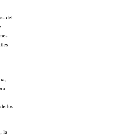
os del
e
 mes
iles
ña,
era
de los
, la