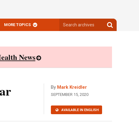
Search
Search
MORE TOPICS
archives
archives
ealth News
lar
By
Mark Kreidler
SEPTEMBER 15, 2020
AVAILABLE IN ENGLISH