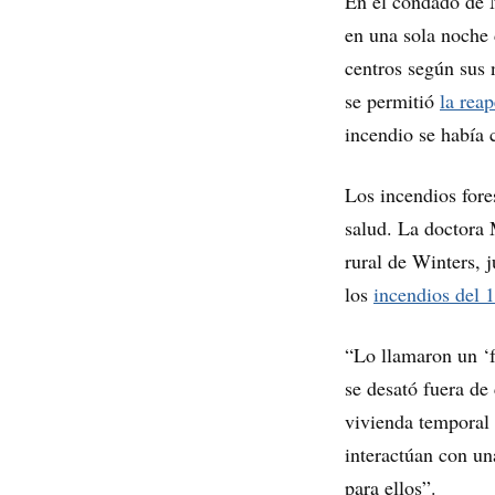
En el condado de N
en una sola noche 
centros según sus 
se permitió
la reap
incendio se había 
Los incendios fore
salud. La doctora 
rural de Winters, 
los
incendios del 
“Lo llamaron un ‘f
se desató fuera de
vivienda temporal 
interactúan con un
para ellos”.