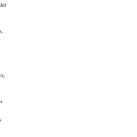
del
s,
cz,
es
s