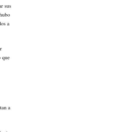
ar sus
 hubo
dos a
r
o que
tan a