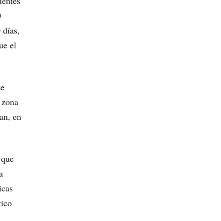
ientes
0
 días,
ue el
de
 zona
an, en
 que
a
icas
tico