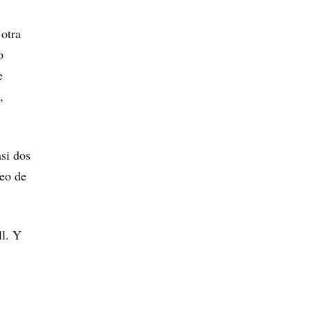
 otra
o
e
,
asi dos
reo de
ll. Y