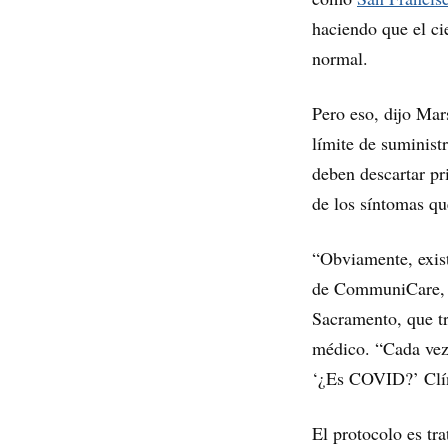
haciendo que el cie
normal.
Pero eso, dijo Mars
límite de suminist
deben descartar p
de los síntomas qu
“Obviamente, exis
de CommuniCare, un
Sacramento, que tr
médico. “Cada vez
‘¿Es COVID?’ Clín
El protocolo es tr