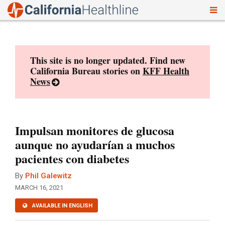
To
Skip
nav
to
content
This site is no longer updated. Find new
California Bureau stories on
KFF Health
News
Impulsan monitores de glucosa
aunque no ayudarían a muchos
pacientes con diabetes
By
Phil Galewitz
MARCH 16, 2021
AVAILABLE IN ENGLISH