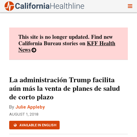
To
Skip
nav
to
content
This site is no longer updated. Find new
California Bureau stories on
KFF Health
News
La administración Trump facilita
aún más la venta de planes de salud
de corto plazo
By
Julie Appleby
AUGUST 1, 2018
AVAILABLE IN ENGLISH