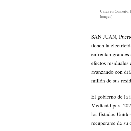
Casas en Comerío, 
Images)
SAN JUAN, Puerto R
tienen la electrici
enfrentan grandes 
efectos residuales
avanzando con drás
millón de sus resi
El gobierno de la 
Medicaid para 2023
los Estados Unidos
recuperarse de su d