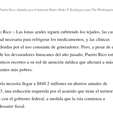
Puerto Rico, dañadas por el huracán María (Erika P. Rodríguez para The Washington
ico – Las lonas azules siguen cubriendo los tejados, las ca
dad necesaria para refrigerar los medicamentos, y las clínicas
deudas por el uso constante de generadores. Pero, a pesar de 
 de los devastadores huracanes del año pasado, Puerto Rico es
ticos recortes a su red de atención médica que afectará a má
dentes más pobres.
isla necesita llegar a $840.2 millones en ahorros anuales de
, una reducción requerida por el acuerdo que tiene el territor
 con el gobierno federal, a medida que la isla comienza a
esastre fiscal.