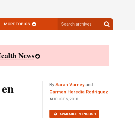
Search
Search
MORE TOPICS
archives
archives
ealth News
 en
By
Sarah Varney
and
Carmen Heredia Rodriguez
AUGUST 6, 2018
AVAILABLE IN ENGLISH