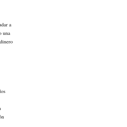
udar a
o una
 dinero
los
n
ón