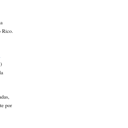
la
o Rico.
1
)
la
adas,
te por