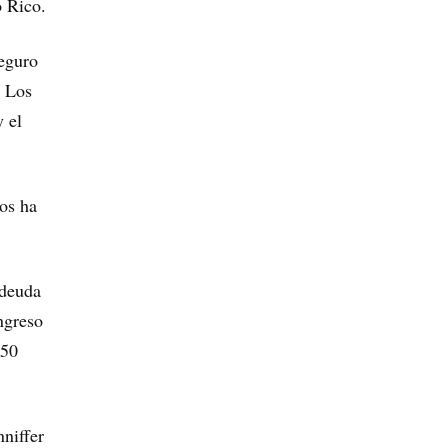
o Rico.
seguro
. Los
y el
dos ha
 deuda
ongreso
 50
nniffer