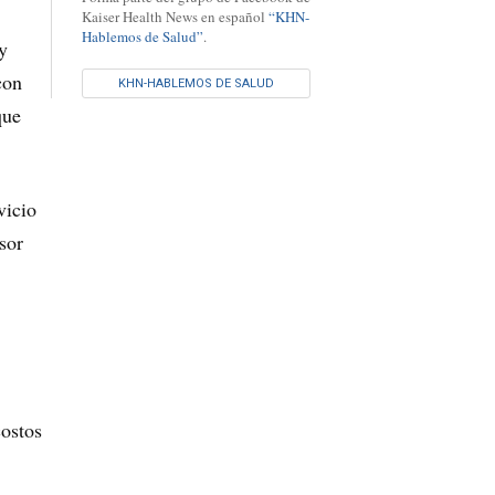
Kaiser Health News en español
“KHN-
Hablemos de Salud”
.
y
con
KHN-HABLEMOS DE SALUD
que
vicio
sor
costos