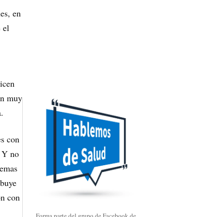
es, en
 el
dicen
nan muy
.
es con
. Y no
lemas
ibuye
ón con
Forma parte del grupo de Facebook de