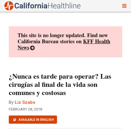
To
Skip
nav
to
content
This site is no longer updated. Find new
California Bureau stories on
KFF Health
News
¿Nunca es tarde para operar? Las
cirugías al final de la vida son
comunes y costosas
By
Liz Szabo
FEBRUARY 28, 2018
AVAILABLE IN ENGLISH