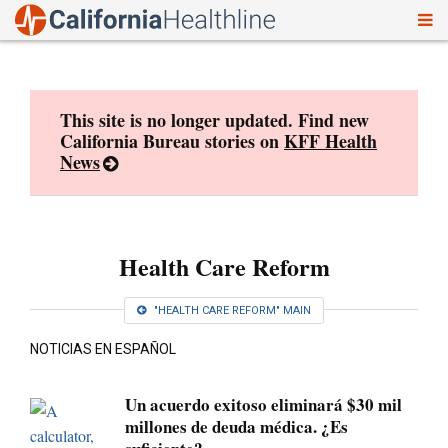
To
Skip
nav
to
content
This site is no longer updated. Find new
California Bureau stories on
KFF Health
News
Health Care Reform
"HEALTH CARE REFORM" MAIN
NOTICIAS EN ESPAÑOL
Un acuerdo exitoso eliminará $30 mil
millones de deuda médica. ¿Es