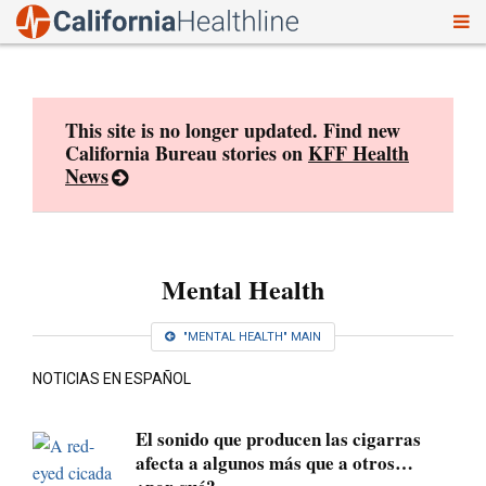
To
Skip
nav
to
content
This site is no longer updated. Find new
California Bureau stories on
KFF Health
News
Mental Health
"MENTAL HEALTH" MAIN
NOTICIAS EN ESPAÑOL
El sonido que producen las cigarras
afecta a algunos más que a otros…