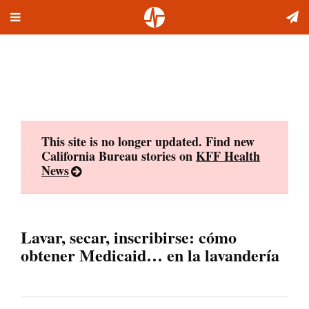
Toggle
Skip
navigation
to
content
This site is no longer updated. Find new
California Bureau stories on
KFF Health
News
Lavar, secar, inscribirse: cómo
obtener Medicaid… en la lavandería